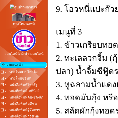
9. โอวหนี่แปะก๊วย
ทางใหม่ซอฟท์
เมนูที่ 3
1. ข้าวเกรียบทอด
ออนไลน์นิวส์ ข่าวออนไลน์
2. ทะเลลวกจิ้ม (กุ
เวบแนะนำ
ปลา) น้ำจิ้มซีฟู๊ด
ทางใหม่เวบโฮสติ้ง
ทางใหม่ซอฟท์
3. หูฉลามน้ำแดงเน
หนังสือพิมพ์ไทยรัฐ
หนังสือพิมพ์เดลินิวส์
4. ทอดมันกุ้ง หร
หนังสือพิมพ์คม-ชัด-ลึก
หนังสือพิมพ์มติชน
5. สลัดผักกุ้งทอด
หนังสือพิมพ์ผู้จัดการ
หนังสือพิมพ์กรุงเทพ