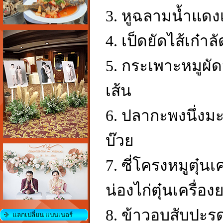
3. หูฉลามน้ำแดงเยื
4. เป็ดยัดไส้เก๋า
5. กระเพาะหมูผัดน
เส้น
6. ปลากะพงนึ่งม
บ๊วย
7. ซี่โครงหมูตุ๋นเค
น่องไก่ตุ๋นเครื่องย
8. ข้าวอบสับปะรด
แลกเปลี่ยน แบนเนอร์